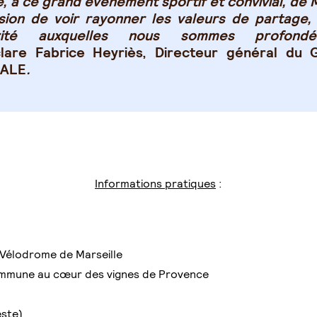
, à ce grand événement sportif et convivial, de M
sion de voir rayonner les valeurs de partage, 
arité auxquelles nous sommes profond
clare
Fabrice Heyriès, Directeur général du
ALE
.
Informations pratiques
:
e Vélodrome de Marseille
 commune au cœur des vignes de Provence
este)