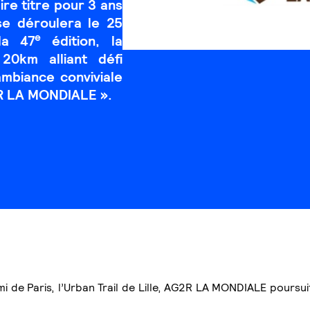
e titre pour 3 ans
se déroulera le 25
e
la 47
édition, la
20km alliant défi
ambiance conviviale
R LA MONDIALE ».
 de Paris, l’Urban Trail de Lille, AG2R LA MONDIALE poursui