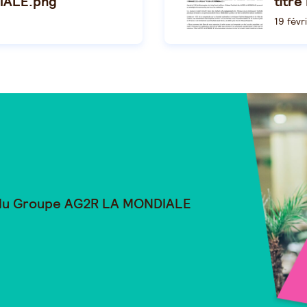
IALE.png
titre
19 févr
 du Groupe
AG2R LA MONDIALE