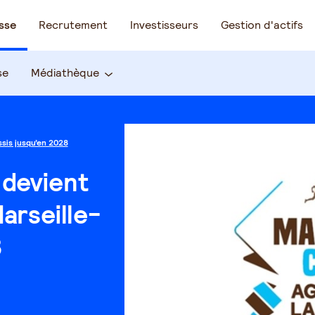
sse
Recrutement
Investisseurs
Gestion d'actifs
se
Médiathèque
sis jusqu’en 2028
devient
arseille-
8