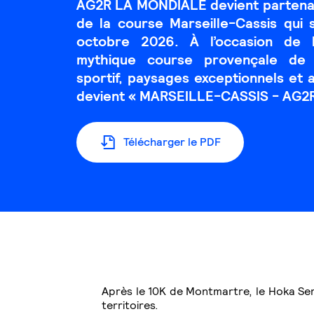
AG2R LA MONDIALE devient partenair
de la course Marseille-Cassis qui 
octobre 2026. À l’occasion de 
mythique course provençale de 
sportif, paysages exceptionnels et 
devient « MARSEILLE-CASSIS - AG2
Télécharger le PDF
Après le 10K de Montmartre, le Hoka Semi
territoires.