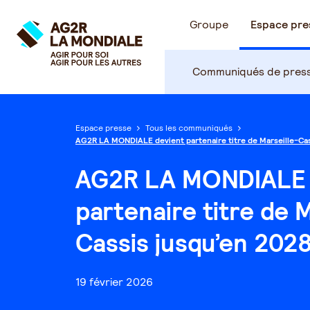
Groupe
Espace pre
Communiqués de pres
Espace presse
Tous les communiqués
AG2R LA MONDIALE devient partenaire titre de Marseille-Cas
AG2R LA MONDIALE 
partenaire titre de M
Cassis jusqu’en 202
19 février 2026