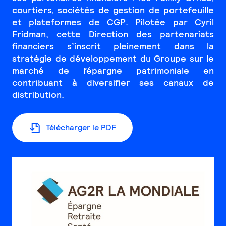
courtiers, sociétés de gestion de portefeuille
et plateformes de CGP. Pilotée par Cyril
Fridman, cette Direction des partenariats
financiers s’inscrit pleinement dans la
stratégie de développement du Groupe sur le
marché de l’épargne patrimoniale en
contribuant à diversifier ses canaux de
distribution.
Télécharger le PDF