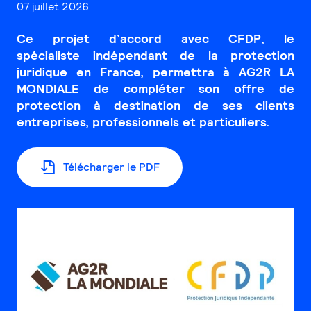
07 juillet 2026
Ce projet d’accord avec CFDP, le
spécialiste indépendant de la protection
juridique en France, permettra à AG2R LA
MONDIALE de compléter son offre de
protection à destination de ses clients
entreprises, professionnels et particuliers.
Télécharger le PDF