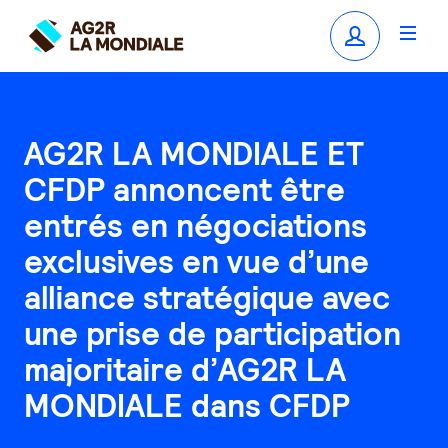
AG2R LA MONDIALE ET
CFDP annoncent être
entrés en négociations
exclusives en vue d’une
alliance stratégique avec
une prise de participation
majoritaire d’AG2R LA
MONDIALE dans CFDP