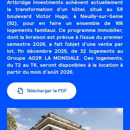
Artbridge Investments achèvent actuellement
la transformation d’un hôtel, situé au 58
boulevard Victor Hugo, à Neuilly-sur-Seine
(92), pour en faire un ensemble de 166
logements familiaux. Ce programme immobilier,
dont la livraison est prévue à l’issue du premier
semestre 2026, a fait l’objet d’une vente par
lot, fin décembre 2025, de 32 logements au
Groupe AG2R LA MONDIALE. Ces logements,
du T2 au T6, seront disponibles à la location à
partir du mois d’août 2026.
Télécharger le PDF