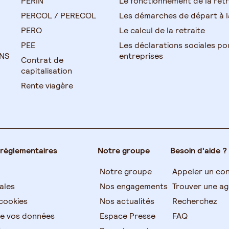
PERIN
Le fonctionnement de la retr
PERCOL / PERECOL
Les démarches de départ à la
PERO
Le calcul de la retraite
PEE
Les déclarations sociales po
TNS
entreprises
Contrat de
capitalisation
Rente viagère
 réglementaires
Notre groupe
Besoin d'aide ?
Notre groupe
Appeler un con
ales
Nos engagements
Trouver une a
cookies
Nos actualités
Recherchez
de vos données
Espace Presse
FAQ
s