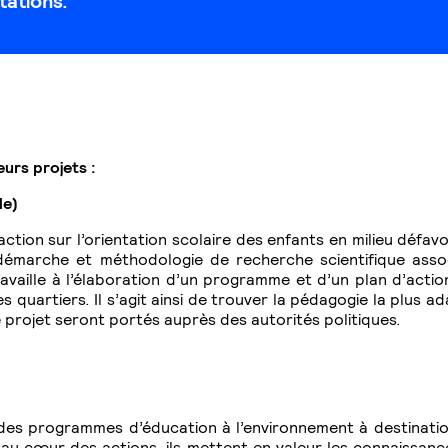
tations.
eurs projets :
le)
n sur l’orientation scolaire des enfants en milieu défavoris
 démarche et méthodologie de recherche scientifique asso
availle à l’élaboration d’un programme et d’un plan d’acti
s quartiers. Il s’agit ainsi de trouver la pédagogie la plus a
ce projet seront portés auprès des autorités politiques.
des programmes d’éducation à l’environnement à destinatio
t au cœur des actions, ils mettent en valeur les connaissan