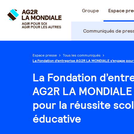
Groupe
Espace pre
Communiqués de pres
Espace presse
Tous les communiqués
La Fondation d’entreprise AG2R LA MONDIALE s’engage pour l
éducative
La Fondation d’entr
AG2R LA MONDIALE 
pour la réussite scol
éducative