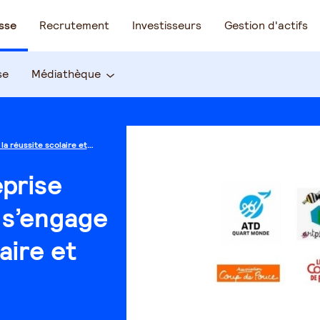
sse
Recrutement
Investisseurs
Gestion d'actifs
se
Médiathèque
a réussite scolaire et
eprise
s’engage
aire et