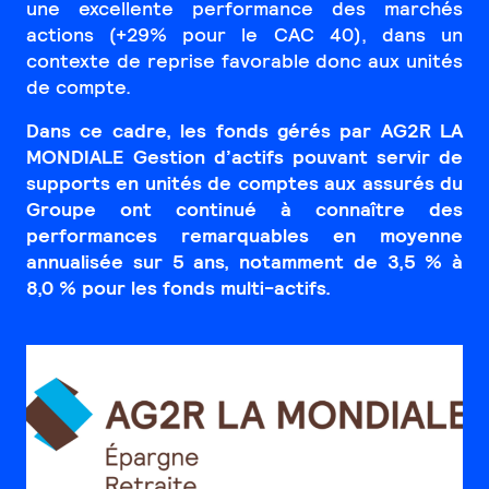
une excellente performance des marchés
actions (+29% pour le CAC 40), dans un
contexte de reprise favorable donc aux unités
de compte.
Dans ce cadre, les fonds gérés par AG2R LA
MONDIALE Gestion d’actifs pouvant servir de
supports en unités de comptes aux assurés du
Groupe ont continué à connaître des
performances remarquables en moyenne
annualisée sur 5 ans, notamment de 3,5 % à
8,0 % pour les fonds multi-actifs.