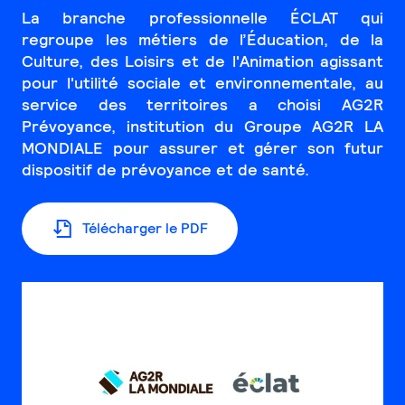
La branche professionnelle ÉCLAT qui
regroupe les métiers de l’Éducation, de la
Culture, des Loisirs et de l'Animation agissant
pour l'utilité sociale et environnementale, au
service des territoires a choisi AG2R
Prévoyance, institution du Groupe AG2R LA
MONDIALE pour assurer et gérer son futur
dispositif de prévoyance et de santé.
Télécharger le PDF