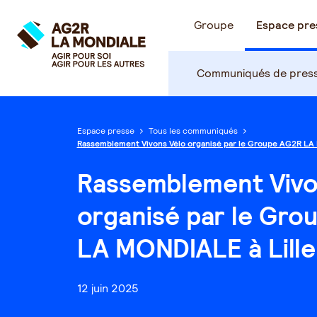
Groupe
Espace pre
Communiqués de pres
Espace presse
Tous les communiqués
Rassemblement Vivons Vélo organisé par le Groupe AG2R LA M
Rassemblement Vivo
organisé par le Gro
LA MONDIALE à Lille 
12 juin 2025