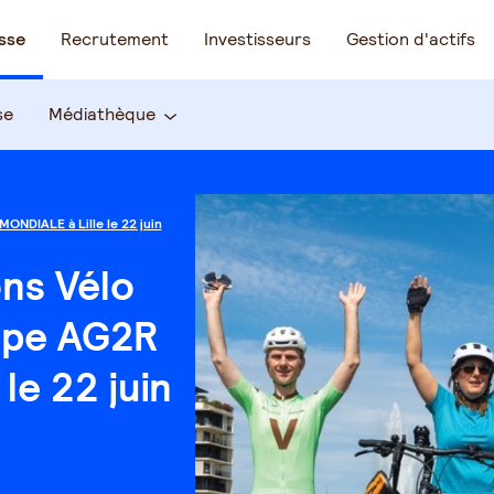
sse
Recrutement
Investisseurs
Gestion d'actifs
se
Médiathèque
ONDIALE à Lille le 22 juin
ns Vélo
upe AG2R
le 22 juin