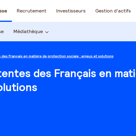
sse
Recrutement
Investisseurs
Gestion d'actifs
se
Médiathèque
 des Français en matière de protection sociale : enjeux et solutions
tentes des Français en mat
olutions