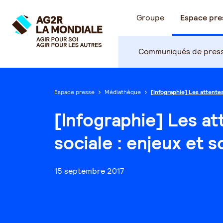
Groupe
Espace pre
Communiqués de pres
Espace presse
Médiathèque
[Infographie] Les attentes
[Infographie] Les at
sociale : enjeux et s
15 septembre 2017