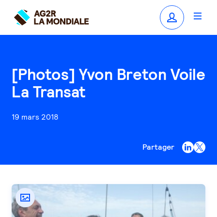
[Photos] Yvon Breton Voile
La Transat
19 mars 2018
Partager